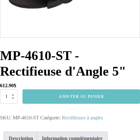
MP-4610-ST -
Rectifieuse d'Angle 5"
612.90
$
quantité
AJOUTER AU PANIER
de
MP-
4610-
SKU:
MP-4610-ST
Catégorie:
Rectifieuses à angles
ST
-
Rectifieuse
d'Angle
Description
Information complémentaire