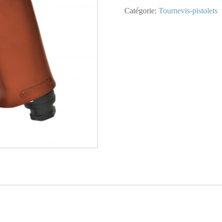
7855-
Catégorie:
Tournevis-pistolets
ST
-
Tourne-
Vis
Ajustable
Pistolet