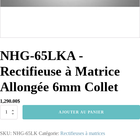
NHG-65LKA -
Rectifieuse à Matrice
Allongée 6mm Collet
1,290.00
$
quantité
AJOUTER AU PANIER
de
NHG-
65LKA
SKU:
NHG-65LK
Catégorie:
Rectifieuses à matrices
-
Rectifieuse