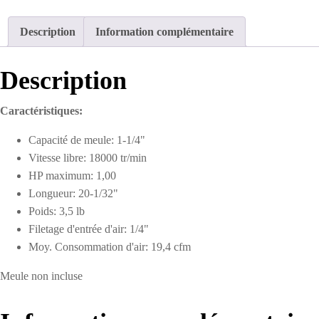
à
Matrice
Description
Information complémentaire
Allongée
6mm
Collet
Description
Caractéristiques:
Capacité de meule: 1-1/4"
Vitesse libre: 18000 tr/min
HP maximum: 1,00
Longueur: 20-1/32"
Poids: 3,5 lb
Filetage d'entrée d'air: 1/4"
Moy. Consommation d'air: 19,4 cfm
Meule non incluse