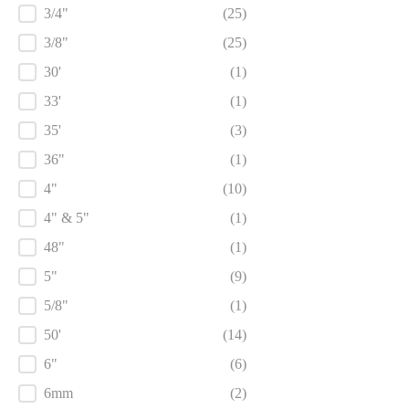
3/4"
(25)
3/8"
(25)
30'
(1)
33'
(1)
35'
(3)
36"
(1)
4"
(10)
4" & 5"
(1)
48"
(1)
5"
(9)
5/8"
(1)
50'
(14)
6"
(6)
6mm
(2)