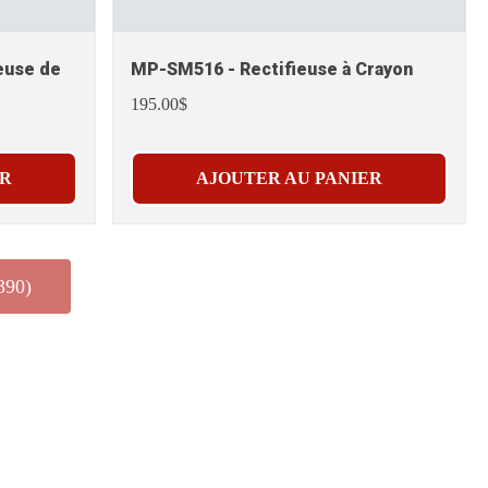
euse de
MP-SM516 - Rectifieuse à Crayon
195.00$
ER
AJOUTER AU PANIER
390)