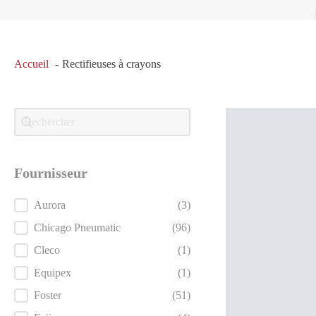
Accueil
Rectifieuses à crayons
Recherche
Search content
Fournisseur
Fournisseur
Aurora
(3)
Chicago Pneumatic
(96)
Cleco
(1)
Equipex
(1)
Foster
(51)