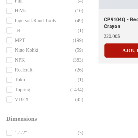
Fuji
(4)
HiVis
(10)
CP9104Q - Rec
Ingersoll-Rand Tools
(49)
Crayon
Jet
(1)
220.00$
MPT
(199)
Nitto Kohki
(59)
AJOUT
NPK
(383)
Reelcraft
(26)
Toku
(1)
Topring
(1434)
VDEX
(45)
Dimensions
Dimensions
1-1/2"
(3)