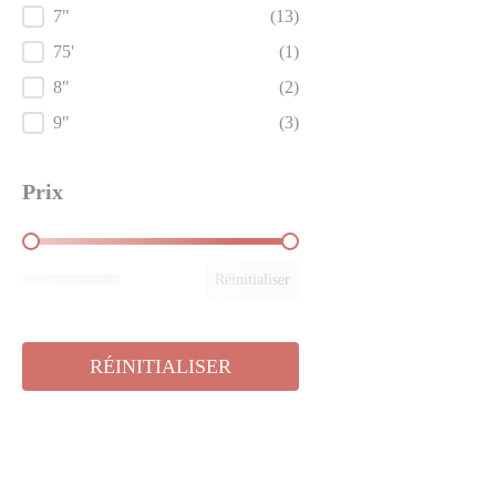
7"
(13)
75'
(1)
8"
(2)
9"
(3)
Prix
Prix
Réinitialiser
RÉINITIALISER