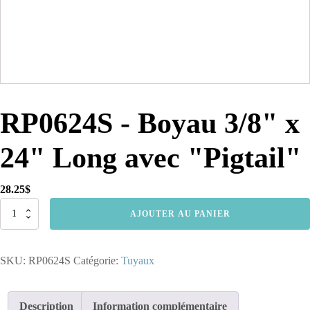
RP0624S - Boyau 3/8" x
24" Long avec "Pigtail"
28.25
$
quantité
AJOUTER AU PANIER
de
RP0624S
-
SKU:
RP0624S
Catégorie:
Tuyaux
Boyau
3/8"
x
24"
Description
Information complémentaire