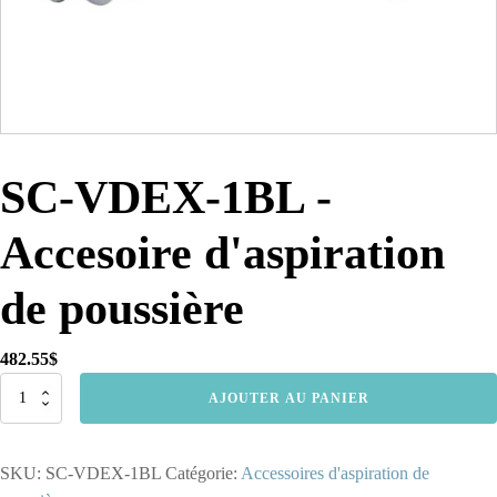
SC-VDEX-1BL -
Accesoire d'aspiration
de poussière
482.55
$
quantité
AJOUTER AU PANIER
de
SC-
VDEX-
SKU:
SC-VDEX-1BL
Catégorie:
Accessoires d'aspiration de
1BL
-