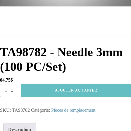
TA98782 - Needle 3mm
(100 PC/Set)
84.75
$
quantité
AJOUTER AU PANIER
de
TA98782
-
SKU:
TA98782
Catégorie:
Pièces de remplacement
Needle
3mm
(100
PC/Set)
Description