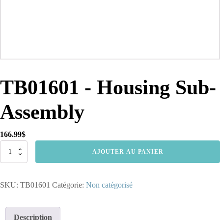
TB01601 - Housing Sub-
Assembly
166.99
$
quantité
AJOUTER AU PANIER
de
TB01601
-
SKU:
TB01601
Catégorie:
Non catégorisé
Housing
Sub-
Assembly
Description