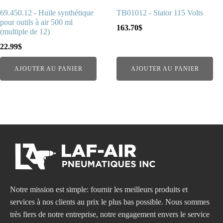
69.450.12 - Huile synthétique
TB01012 - Stator 115 Volts
pour outils à air 500 ml
163.70
$
(multiple de 12)
22.99
$
AJOUTER AU PANIER
AJOUTER AU PANIER
Notre mission est simple: fournir les meilleurs produits et
services à nos clients au prix le plus bas possible. Nous sommes
très fiers de notre entreprise, notre engagement envers le service