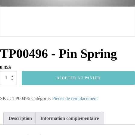
TP00496 - Pin Spring
0.45
$
quantité
AJOUTER AU PANIER
de
TP00496
-
SKU:
TP00496
Catégorie:
Pièces de remplacement
Pin
Spring
Description
Information complémentaire