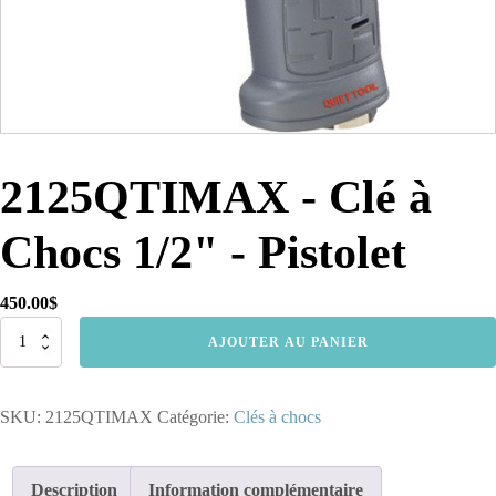
2125QTIMAX - Clé à
Chocs 1/2" - Pistolet
450.00
$
quantité
AJOUTER AU PANIER
de
2125QTIMAX
-
SKU:
2125QTIMAX
Catégorie:
Clés à chocs
Clé
à
Chocs
1/2"
Description
Information complémentaire