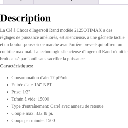
-
Pistolet
Description
La Clé à Chocs d'Ingersoll Rand modèle 2125QTIMAX a des
réglages de puissance améliorés, est silencieuse, a une gâchette tactile
et un bouton-poussoir de marche avant/arrière breveté qui offrent un
contrôle maximal. La technologie silencieuse d'Ingersoll Rand réduit le
bruit causé par l'outil sans sacrifier la puissance.
Caractéristiques:
Consommation d'air: 17 pi³/min
Entrée d'air: 1/4" NPT
Prise: 1/2"
Tr/min à vide: 15000
Type d'entraînement: Carré avec anneau de retenue
Couple max: 332 lb-pi.
Coups par minute: 1500