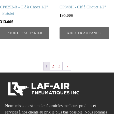
CP8252-R - Clé à Chocs 1/2"
CP848H - Clé à Cliquet 1/2"
- Pistolet
195.00
$
313.00
$
AJOUTER AU PANIER
AJOUTER AU PANIER
1
2
3
→
Notre mission est simple: fournir les meilleurs produits et
services à nos clients au prix le plus bas possible. Nous sommes