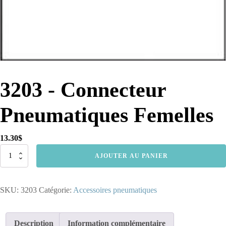
3203 - Connecteur
Pneumatiques Femelles
13.30
$
quantité
AJOUTER AU PANIER
de
3203
-
SKU:
3203
Catégorie:
Accessoires pneumatiques
Connecteur
Pneumatiques
Femelles
Description
Information complémentaire