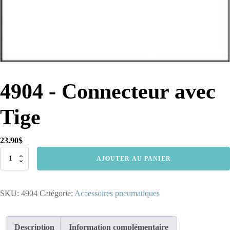
4904 - Connecteur avec
Tige
23.90
$
quantité
AJOUTER AU PANIER
de
4904
-
SKU:
4904
Catégorie:
Accessoires pneumatiques
Connecteur
avec
Tige
Description
Information complémentaire