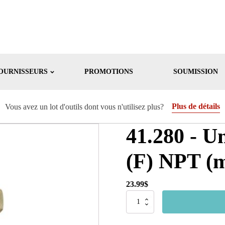
OURNISSEURS
PROMOTIONS
SOUMISSION
Plus de détails
Vous avez un lot d'outils dont vous n'utilisez plus?
41.280 - Un
(F) NPT (m
23.99
$
quantité
de
41.280