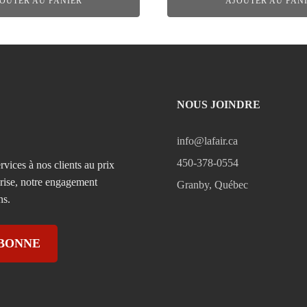
OUTER AU PANIER
AJOUTER AU PAN
NOUS JOINDRE
info@lafair.ca
450-378-0554
rvices à nos clients au prix
prise, notre engagement
Granby, Québec
ns.
ABONNE