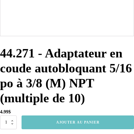
44.271 - Adaptateur en
coude autobloquant 5/16
po à 3/8 (M) NPT
(multiple de 10)
4.99
$
quantité
AJOUTER AU PANIER
de
44.271