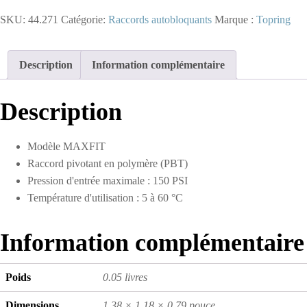
-
SKU:
44.271
Catégorie:
Raccords autobloquants
Marque :
Topring
Adaptateur
en
coude
autobloquant
Description
Information complémentaire
5/16
po
à
Description
3/8
(M)
NPT
Modèle MAXFIT
(multiple
Raccord pivotant en polymère (PBT)
de
10)
Pression d'entrée maximale : 150 PSI
Température d'utilisation : 5 à 60 °C
Information complémentaire
Poids
0.05 livres
Dimensions
1.38 × 1.18 × 0.79 pouce