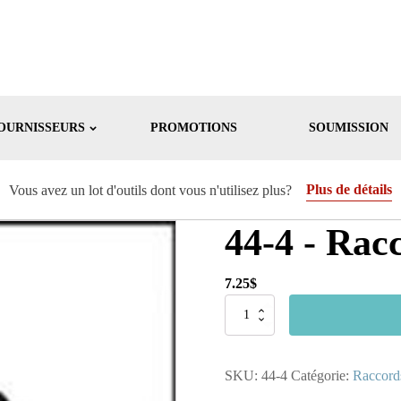
OURNISSEURS
PROMOTIONS
SOUMISSION
Plus de détails
Vous avez un lot d'outils dont vous n'utilisez plus?
44-4 - Rac
7.25
$
quantité
de
44-
4
SKU:
44-4
Catégorie:
Raccords
-
Raccords