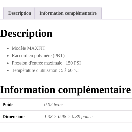
Y
autobloquant
Description
Information complémentaire
1/4
po
(multiple
Description
de
10)
Modèle MAXFIT
Raccord en polymère (PBT)
Pression d'entrée maximale : 150 PSI
Température d'utilisation : 5 à 60 °C
Information complémentaire
Poids
0.02 livres
Dimensions
1.38 × 0.98 × 0.39 pouce