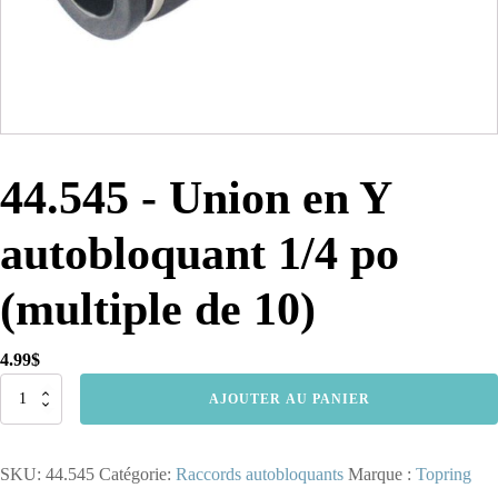
44.545 - Union en Y
autobloquant 1/4 po
(multiple de 10)
4.99
$
quantité
AJOUTER AU PANIER
de
44.545
-
SKU:
44.545
Catégorie:
Raccords autobloquants
Marque :
Topring
Union
en