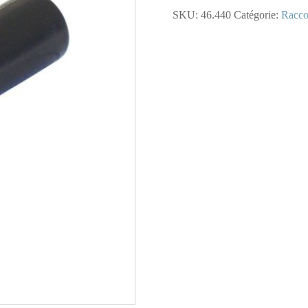
-
SKU:
46.440
Catégorie:
Racco
Bouchon
pour
tube
8
mm
(multiple
de
10)