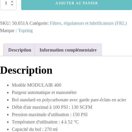
quantité
AJOUTER AU PANIER
de
50.651A
-
SKU:
50.651A
Catégorie:
Filtres, régulateurs et lubrificateurs (FRL)
Filtre
régulateur
Marque :
Topring
5
microns
30
Description
Information complémentaire
à
125
PSI
Description
et
lubrificateur
3/4
Modèle MODULAIR 400
(F)
NPT
Purgeur automatique et manomètre
S50
Bol standard en polycarbonate avec garde pare-éclats en acier
Débit d'air maximal à 100 PSI : 130 SCFM
Pression maximale d'utilisation : 150 PSI
Température d'utilisation : 4 à 52 °C
Capacité du bol : 270 ml