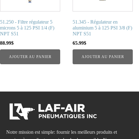
51.250 - Filtre régulateur 5
51.345 - Régulateur en
microns 5 à 125 PSI 1/4 (F)
aluminium 5 à 125 PSI 3/8 (F)
NPT S51
NPT S51
88.99
$
65.99
$
AJOUTER AU PANIER
AJOUTER AU PANIER
Notre mission est simple: fournir les meilleurs produits et