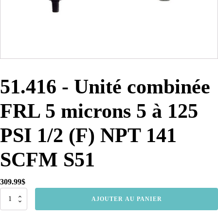
51.416 - Unité combinée
FRL 5 microns 5 à 125
PSI 1/2 (F) NPT 141
SCFM S51
309.99
$
quantité
AJOUTER AU PANIER
de
51.416