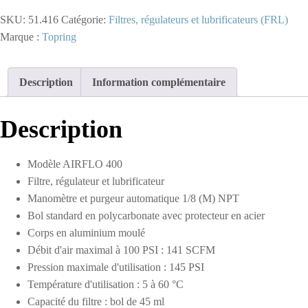
-
SKU:
51.416
Catégorie:
Filtres, régulateurs et lubrificateurs (FRL)
Unité
combinée
Marque :
Topring
FRL
5
microns
Description
Information complémentaire
5
à
125
Description
PSI
1/2
(F)
Modèle AIRFLO 400
NPT
141
Filtre, régulateur et lubrificateur
SCFM
Manomètre et purgeur automatique 1/8 (M) NPT
S51
Bol standard en polycarbonate avec protecteur en acier
Corps en aluminium moulé
Débit d'air maximal à 100 PSI : 141 SCFM
Pression maximale d'utilisation : 145 PSI
Température d'utilisation : 5 à 60 °C
Capacité du filtre : bol de 45 ml