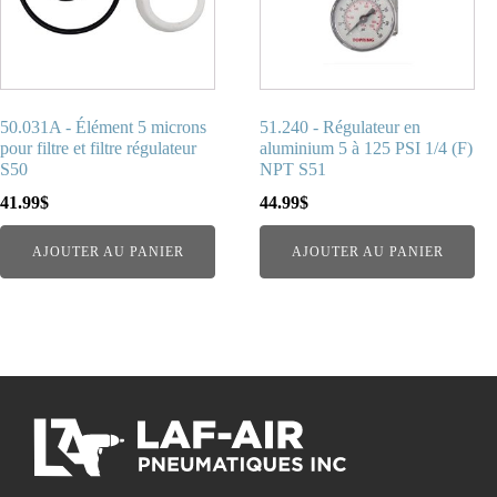
50.031A - Élément 5 microns
51.240 - Régulateur en
pour filtre et filtre régulateur
aluminium 5 à 125 PSI 1/4 (F)
S50
NPT S51
41.99
$
44.99
$
AJOUTER AU PANIER
AJOUTER AU PANIER