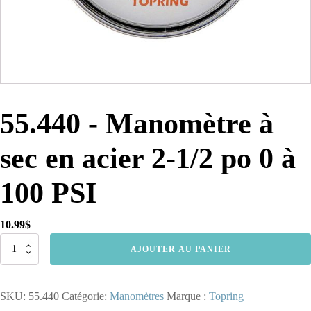
55.440 - Manomètre à
sec en acier 2-1/2 po 0 à
100 PSI
10.99
$
quantité
AJOUTER AU PANIER
de
55.440
-
SKU:
55.440
Catégorie:
Manomètres
Marque :
Topring
Manomètre
à