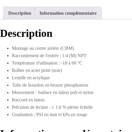
sec
en
Description
Information complémentaire
acier
2-
1/2
Description
po
0
à
Montage au centre arrière (CBM)
100
Raccordement de l'entrée : 1/4 (M) NPT
PSI
Température d'utilisation : -18 à 60 °C
Boîtier en acier peint (noir)
Lentille en acrylique
Tube de bourdon en bronze phosphoreux
Mouvement : Surface en laiton poli et nylon
Raccord en laiton
Précision de lecture : ± 1,6 % pleine échelle
Graduation : PSI en noir et kPa en rouge