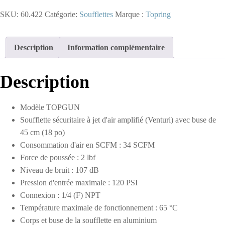
-
SKU:
60.422
Catégorie:
Soufflettes
Marque :
Topring
Soufflette
sécuritaire
à
jet
Description
Information complémentaire
d'air
amplifié
1/4
Description
NPT
avec
buse
Modèle TOPGUN
45
Soufflette sécuritaire à jet d'air amplifié (Venturi) avec buse de
cm
45 cm (18 po)
Consommation d'air en SCFM : 34 SCFM
Force de poussée : 2 lbf
Niveau de bruit : 107 dB
Pression d'entrée maximale : 120 PSI
Connexion : 1/4 (F) NPT
Température maximale de fonctionnement : 65 °C
Corps et buse de la soufflette en aluminium