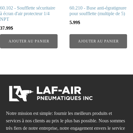
60.102 - Soufflette sécuritaire
60.210 - Buse anti-égratignure
à écran d'air protecteur 1/4
pour soufflette (multiple de 5)
NPT
5.99
$
37.99
$
AJOUTER AU PANIER
AJOUTER AU PANIER
Notre mission est simple: fournir les meilleurs produits et
services à nos clients au prix le plus bas possible. Nous sommes
très fiers de notre entreprise, notre engagement envers le service