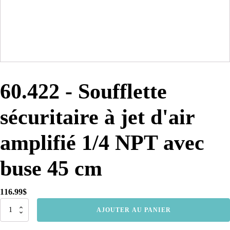
60.422 - Soufflette
sécuritaire à jet d'air
amplifié 1/4 NPT avec
buse 45 cm
116.99
$
quantité
AJOUTER AU PANIER
de
60.422