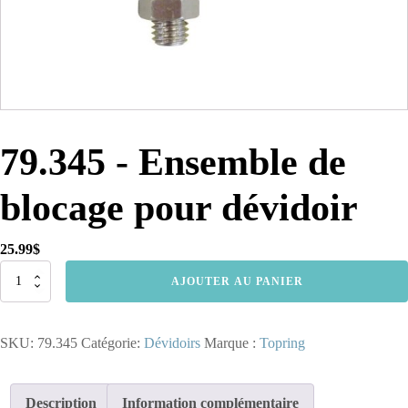
79.345 - Ensemble de
blocage pour dévidoir
25.99
$
quantité
AJOUTER AU PANIER
de
79.345
-
SKU:
79.345
Catégorie:
Dévidoirs
Marque :
Topring
Ensemble
de
blocage
pour
Description
Information complémentaire