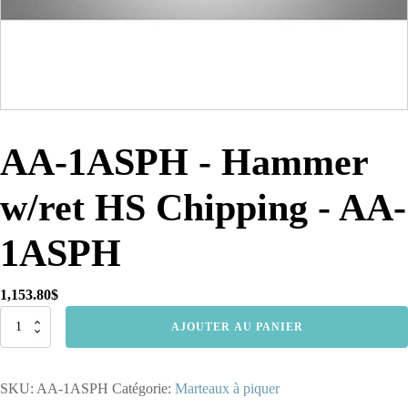
AA-1ASPH - Hammer
w/ret HS Chipping - AA-
1ASPH
1,153.80
$
quantité
AJOUTER AU PANIER
de
AA-
1ASPH
SKU:
AA-1ASPH
Catégorie:
Marteaux à piquer
-
Hammer