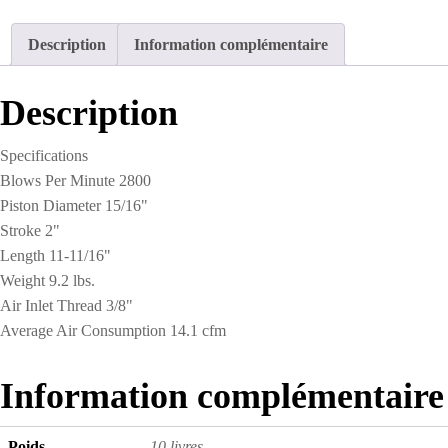
w/ret
HS
Description
Information complémentaire
Chipping
-
AA-
Description
1ASPH
Specifications
Blows Per Minute 2800
Piston Diameter 15/16"
Stroke 2"
Length 11-11/16"
Weight 9.2 lbs.
Air Inlet Thread 3/8"
Average Air Consumption 14.1 cfm
Information complémentaire
Poids
10 livres