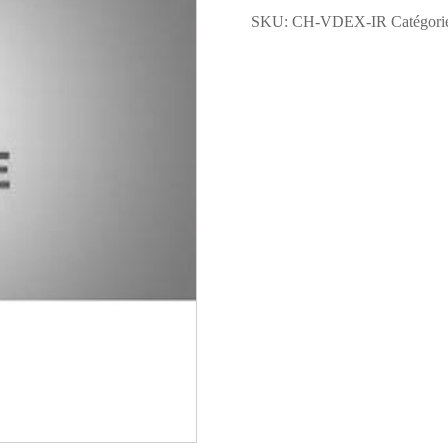
VDEX-
SKU:
CH-VDEX-IR
Catégori
IR
-
Oval
Collar
Kits
for
Chipping
Hammer