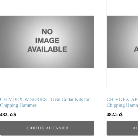
CH-VDEX-W-SERIES - Oval Collar Kits for
CH-VDEX-APT -
Chipping Hammer
Chipping Ham
482.55
$
482.55
$
AJOUTER AU PANIER
AJ