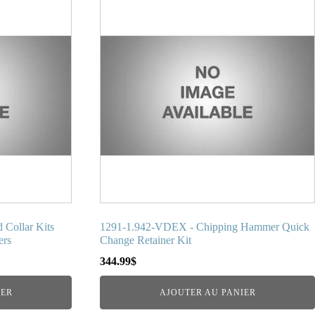
ollar Kits
1291-1.942-VDEX - Chipping Hammer Quick
ers
Change Retainer Kit
344.99
$
IER
AJOUTER AU PANIER