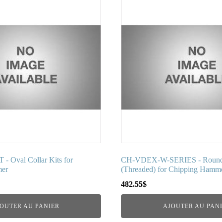
 Oval Collar Kits for
CH-VDEX-W-SERIES - Round C
mer
(Threaded) for Chipping Hamm
482.55
$
OUTER AU PANIER
AJOUTER AU PAN