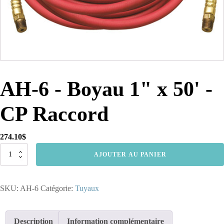
AH-6 - Boyau 1" x 50' -
CP Raccord
274.10
$
quantité
AJOUTER AU PANIER
de
AH-
6
SKU:
AH-6
Catégorie:
Tuyaux
-
Boyau
1"
x
Description
Information complémentaire