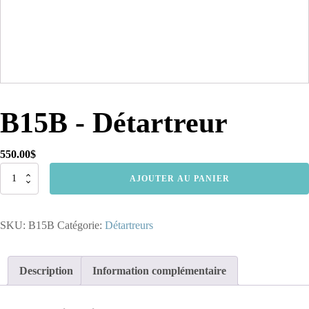
B15B - Détartreur
550.00
$
quantité
AJOUTER AU PANIER
de
B15B
-
SKU:
B15B
Catégorie:
Détartreurs
Détartreur
Description
Information complémentaire