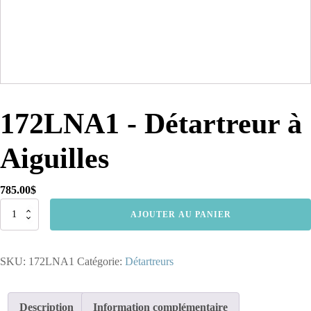
172LNA1 - Détartreur à
Aiguilles
785.00
$
quantité
AJOUTER AU PANIER
de
172LNA1
-
SKU:
172LNA1
Catégorie:
Détartreurs
Détartreur
à
Aiguilles
Description
Information complémentaire