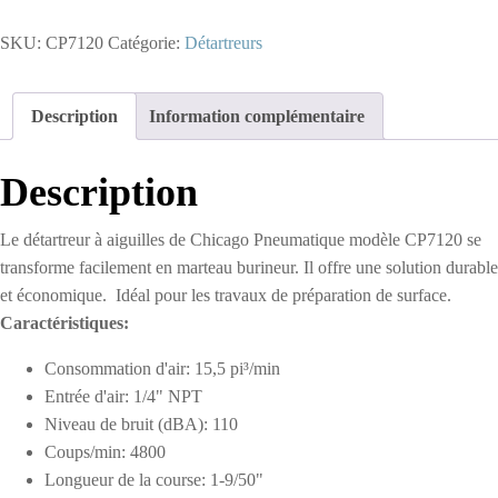
CP7120
-
SKU:
CP7120
Catégorie:
Détartreurs
Détartreur
à
Aiguilles
Description
Information complémentaire
Description
Le détartreur à aiguilles de Chicago Pneumatique modèle CP7120 se
transforme facilement en marteau burineur. Il offre une solution durable
et économique. Idéal pour les travaux de préparation de surface.
Caractéristiques:
Consommation d'air: 15,5 pi³/min
Entrée d'air: 1/4" NPT
Niveau de bruit (dBA): 110
Coups/min: 4800
Longueur de la course: 1-9/50"