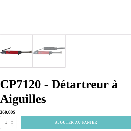
CP7120 - Détartreur à
Aiguilles
360.00
$
quantité
AJOUTER AU PANIER
de