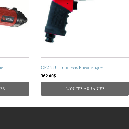
ue
CP2780 - Tournevis Pneumatique
362.00
$
IER
AJOUTER AU PANIER