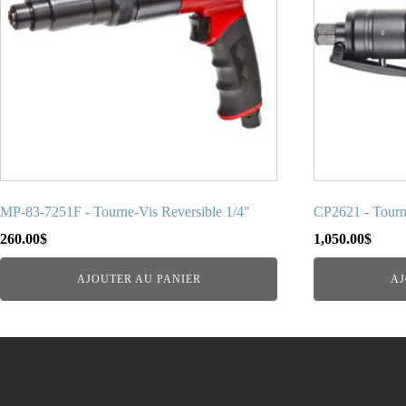
MP-83-7251F - Tourne-Vis Reversible 1/4"
CP2621 - Tourn
260.00
$
1,050.00
$
AJOUTER AU PANIER
AJ