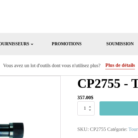
OURNISSEURS
PROMOTIONS
SOUMISSION
Plus de détails
Vous avez un lot d'outils dont vous n'utilisez plus?
CP2755 - 
357.00
$
quantité
de
CP2755
-
SKU:
CP2755
Catégorie:
Tour
Tournevis
Pneumatique