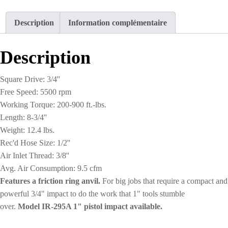
Rand
Pistol
Description
Information complémentaire
Impact
Model
IR-
Description
261
Square Drive: 3/4''
Free Speed: 5500 rpm
Working Torque: 200-900 ft.-lbs.
Length: 8-3/4''
Weight: 12.4 lbs.
Rec'd Hose Size: 1/2''
Air Inlet Thread: 3/8''
Avg. Air Consumption: 9.5 cfm
Features a friction ring anvil.
For big jobs that require a compact and
powerful 3/4" impact to do the work that 1" tools stumble
over.
Model
IR-295A 1" pistol impact available.