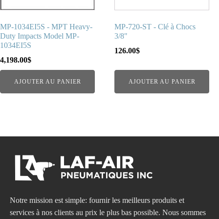
MP-1034EI5S - MPT Heavy-
MP-720-ST - Clé à Chocs
Duty Impacts Model MP-
3/8"
1034EI5S
126.00
$
4,198.00
$
AJOUTER AU PANIER
AJOUTER AU PANIER
Notre mission est simple: fournir les meilleurs produits et
services à nos clients au prix le plus bas possible. Nous sommes