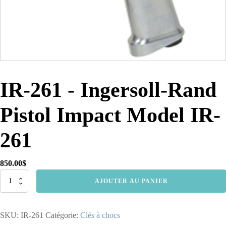
IR-261 - Ingersoll-Rand
Pistol Impact Model IR-
261
850.00
$
quantité
AJOUTER AU PANIER
de
IR-
261
SKU:
IR-261
Catégorie:
Clés à chocs
-
Ingersoll-