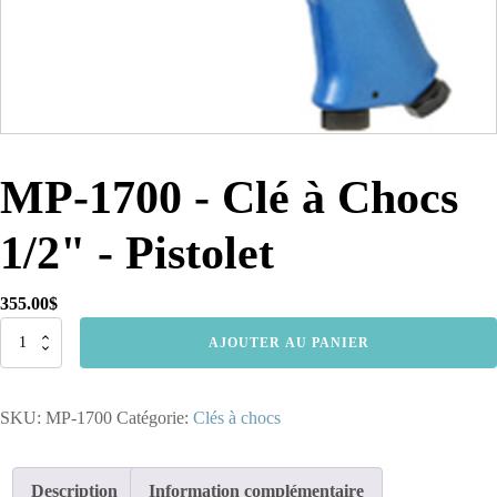
MP-1700 - Clé à Chocs
1/2" - Pistolet
355.00
$
quantité
AJOUTER AU PANIER
de
MP-
1700
SKU:
MP-1700
Catégorie:
Clés à chocs
-
Clé
à
Chocs
Description
Information complémentaire