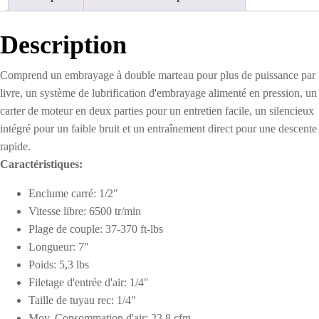
1/2"
-
Pistolet
Description
Comprend un embrayage à double marteau pour plus de puissance par
livre, un système de lubrification d'embrayage alimenté en pression, un
carter de moteur en deux parties pour un entretien facile, un silencieux
intégré pour un faible bruit et un entraînement direct pour une descente
rapide.
Caractéristiques:
Enclume carré: 1/2"
Vitesse libre: 6500 tr/min
Plage de couple: 37-370 ft-lbs
Longueur: 7"
Poids: 5,3 lbs
Filetage d'entrée d'air: 1/4"
Taille de tuyau rec: 1/4"
Moy. Consommation d'air: 23,8 cfm