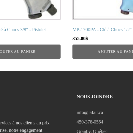
 à Chocs 3/8" - Pistolet
MP-1700PA - Clé à Chocs 1/2" -
355.00
$
OUTER AU PANIER
AJOUTER AU PAN
NOUS JOINDRE
info@lafair.ca
450-378-0554
rvices à nos clients au prix
prise, notre engagement
Granby, Québec