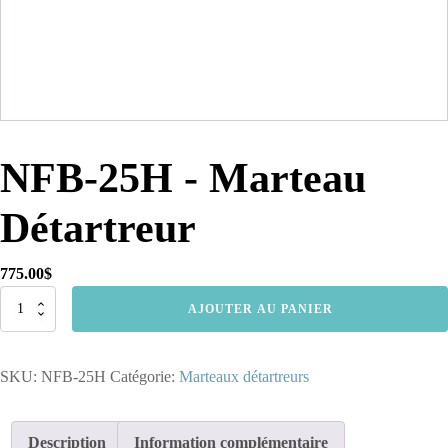
NFB-25H - Marteau
Détartreur
775.00
$
quantité
AJOUTER AU PANIER
de
NFB-
25H
SKU:
NFB-25H
Catégorie:
Marteaux détartreurs
-
Marteau
Détartreur
Description
Information complémentaire