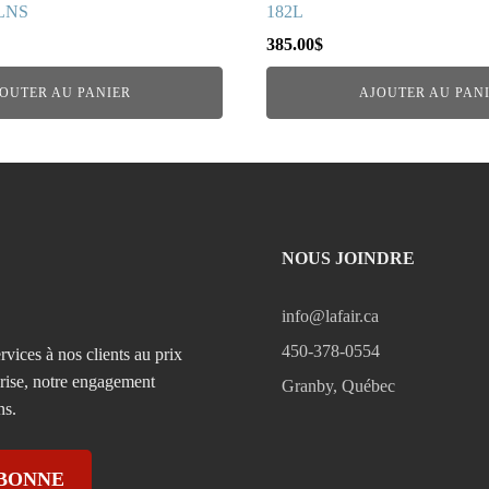
2LNS
182L
385.00
$
OUTER AU PANIER
AJOUTER AU PAN
NOUS JOINDRE
info@lafair.ca
450-378-0554
rvices à nos clients au prix
prise, notre engagement
Granby, Québec
ns.
ABONNE