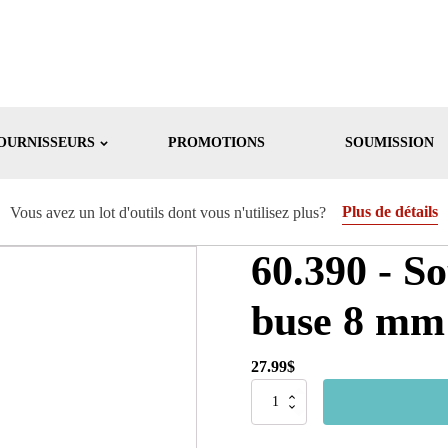
OURNISSEURS
PROMOTIONS
SOUMISSION
Plus de détails
Vous avez un lot d'outils dont vous n'utilisez plus?
60.390 - S
buse 8 mm
27.99
$
quantité
de
60.390