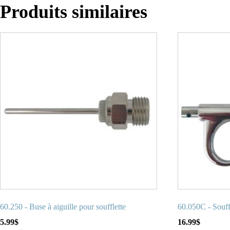
Produits similaires
60.250 - Buse à aiguille pour soufflette
60.050C - Souff
5.99
$
16.99
$